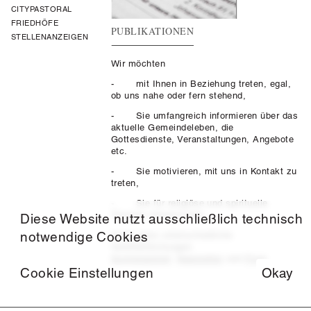
CITYPASTORAL
FRIEDHÖFE
PUBLIKATIONEN
STELLENANZEIGEN
Wir möchten
- mit Ihnen in Beziehung treten, egal,
ob uns nahe oder fern stehend,
- Sie umfangreich informieren über das
aktuelle Gemeindeleben, die
Gottesdienste, Veranstaltungen, Angebote
etc.
- Sie motivieren, mit uns in Kontakt zu
treten,
- Sie für religiöse und spirituelle
Themen interessieren…
Diese Website nutzt ausschließlich technisch
notwendige Cookies
durch ganz unterschiedliche
Veröffentlichungen:
Sonntagsbrief
,
Newsletter
und
Flyer
.
Cookie Einstellungen
Okay